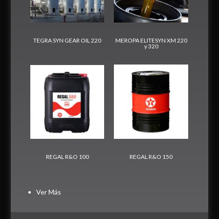
TEGRA SYN GEAR OIL 220
MEROPA ELITESYN XM 220
y 320
REGAL R&O 100
REGAL R&O 150
Ver Más