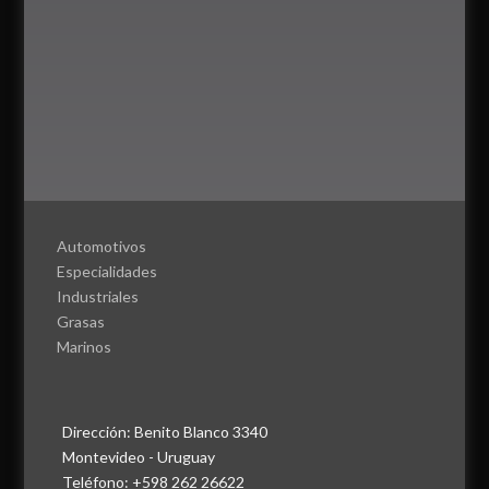
Automotivos
Especialidades
Industriales
Grasas
Marinos
Dirección: Benito Blanco 3340
Montevideo - Uruguay
Teléfono: +598 262 26622