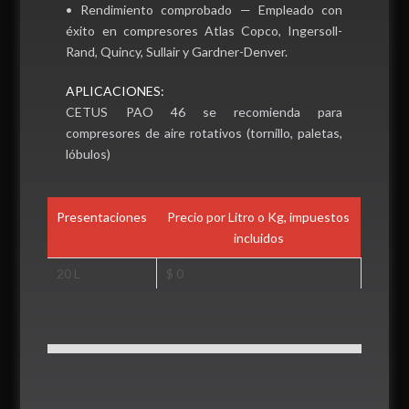
• Rendimiento comprobado — Empleado con
éxito en compresores Atlas Copco, Ingersoll-
Rand, Quincy, Sullair y Gardner-Denver.
APLICACIONES:
CETUS PAO 46 se recomienda para
compresores de aire rotativos (tornillo, paletas,
lóbulos)
Presentaciones
Precio por Litro o Kg, impuestos
incluidos
20 L
$ 0