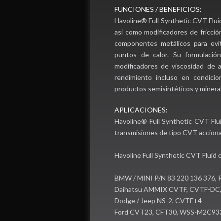
FUNCIONES / BENEFICIOS:
Havoline® Full Synthetic CVT Fluid
así como modificadores de fricció
componentes metálicos para evi
puntos de calor. Su formulació
modificadores de viscosidad de a
rendimiento incluso en condici
productos semisintéticos y minera
APLICACIONES:
Havoline® Full Synthetic CVT Flui
transmisiones de tipo CVT acciona
Havoline Full Synthetic CVT Fluid 
BMW / MINI P/N 83 220 136 376, P
Daihatsu AMMIX CVTF, CVTF-DC
Dodge / Jeep NS-2, CVTF+4
Ford CVT23, CFT30, WSS-M2C93