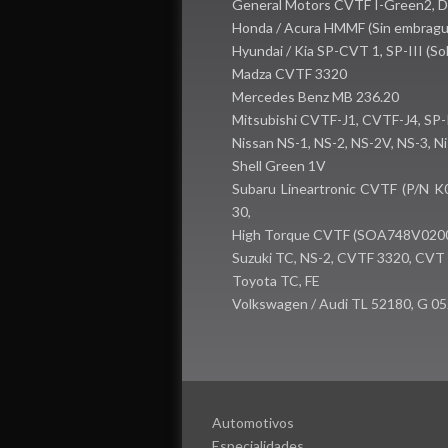
General Motors CVTF I-Green2,
Honda / Acura HMMF (Sin embragu
Hyundai / Kia SP-CVT 1, SP-III (S
Madza CVTF 3320
Mercedes Benz MB 236.20
Mitsubishi CVTF-J1, CVTF-J4, SP-
Nissan NS-1, NS-2, NS-2V, NS-3, 
Shell Green 1V
Subaru Lineartronic CVTF (P/N K
30,
High Torque CVTF (SOA748V0200
Suzuki TC, NS-2, CVTF 3320, CVT
Toyota TC, FE
Volkswagen / Audi TL 52180, G 05
Automotivos
Especialidades