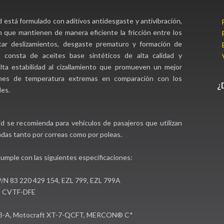
 está formulado con aditivos antidesgaste y antivibración,
n que mantienen de manera eficiente la fricción entre los
tar deslizamientos, desgaste prematuro y formación de
n consta de aceites base sintéticos de alta calidad y
lta estabilidad al cizallamiento que promueven un mejor
ones de temperatura extremas en comparación con los
¿
les.
d se recomienda para vehículos de pasajeros que utilizan
das tanto por correas como por poleas.
cumple con las siguientes especificaciones:
/N 83 220 429 154, EZL 799, EZL 799A
, CVTF-DFE
3-A, Motocraft XT-7-QCFT, MERCON® C*