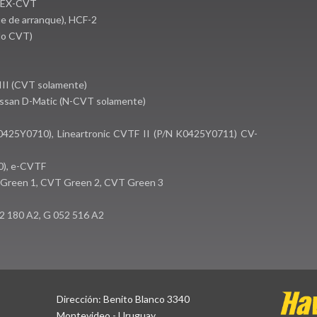
 DEX-CVT
e de arranque), HCF-2
olo CVT)
III (CVT solamente)
Nissan D-Matic (N-CVT solamente)
0425Y0710), Lineartronic CVTF II (P/N K0425Y0711) CV-
), e-CVTF
 Green 1, CVT Green 2, CVT Green 3
2 180 A2, G 052 516 A2
Dirección: Benito Blanco 3340
Montevideo - Uruguay