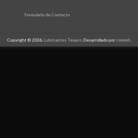
Formulario de Contacto
Copyright © 2026,
Lubricantes Texaco
. Desarrollado por
commit
.