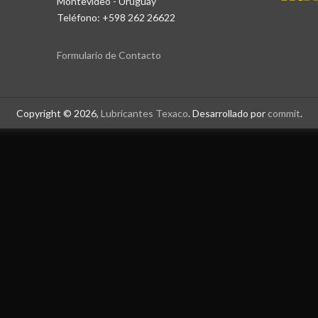
Montevideo - Uruguay
Teléfono: +598 262 26622
Formulario de Contacto
Copyright © 2026,
Lubricantes Texaco
. Desarrollado por
commit
.